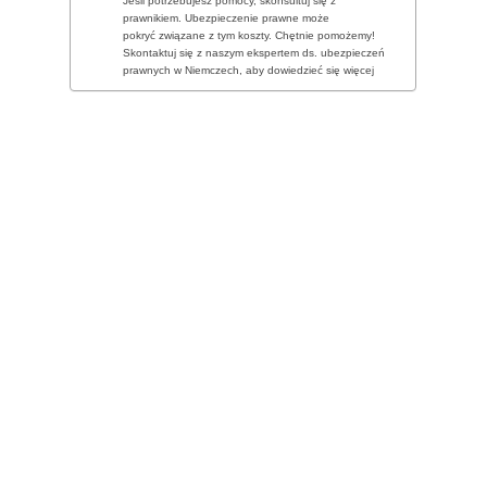
Jeśli potrzebujesz pomocy, skonsultuj się z
prawnikiem. Ubezpieczenie prawne może
pokryć związane z tym koszty. Chętnie pomożemy!
Skontaktuj się z naszym ekspertem ds. ubezpieczeń
prawnych w Niemczech, aby dowiedzieć się więcej