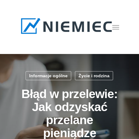
Skip
to
main
Menu
content
Informacje ogólne
Życie i rodzina
Błąd w przelewie:
Jak odzyskać
przelane
pieniądze