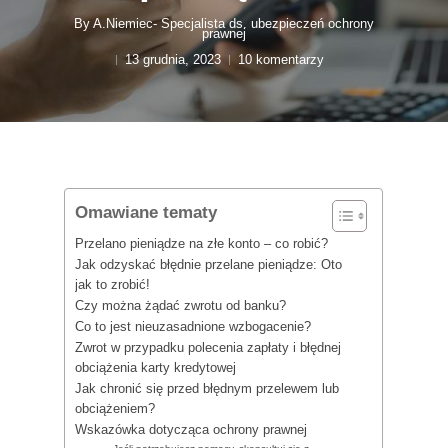
By
A.Niemiec- Specjalista ds. ubezpieczeń ochrony
prawnej
13 grudnia, 2023
10 komentarzy
Omawiane tematy
Przelano pieniądze na złe konto – co robić?
Jak odzyskać błędnie przelane pieniądze: Oto
jak to zrobić!
Czy można żądać zwrotu od banku?
Co to jest nieuzasadnione wzbogacenie?
Zwrot w przypadku polecenia zapłaty i błędnej
obciążenia karty kredytowej
Jak chronić się przed błędnym przelewem lub
obciążeniem?
Wskazówka dotycząca ochrony prawnej