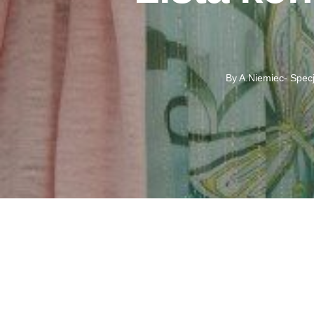
By
A.Niemiec- Specj