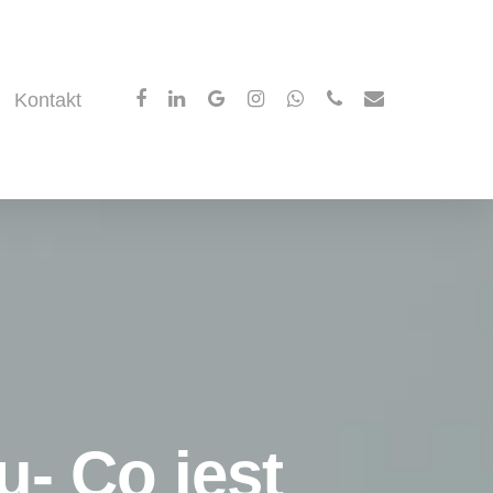
facebook
linkedin
google-
instagram
whatsapp
phone
email
Kontakt
plus
u- Co jest