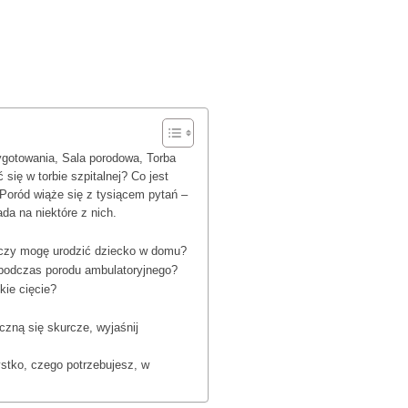
zygotowania, Sala porodowa, Torba
się w torbie szpitalnej? Co jest
 Poród wiąże się z tysiącem pytań –
ada na niektóre z nich.
 czy mogę urodzić dziecko w domu?
podczas porodu ambulatoryjnego?
ie cięcie?
czną się skurcze, wyjaśnij
ystko, czego potrzebujesz, w