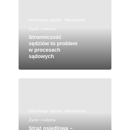
Informacje ogólne
Mieszkanie
Życie i rodzina
Stronniczość
sędziów to problem
w procesach
sądowych
Informacje ogólne
Mieszkanie
Życie i rodzina
Straż osiedlowa –