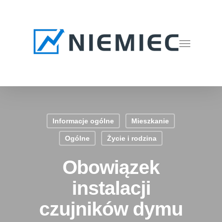
Skip
to
main
Menu
content
Informacje ogólne
Mieszkanie
Ogólne
Życie i rodzina
Obowiązek
instalacji
czujników dymu