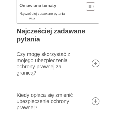
Omawiane tematy
Najcześciej zadawane pytania
Filter
Najcześciej zadawane
pytania
Czy mogę skorzystać z
mojego ubezpieczenia
ochrony prawnej za
granicą?
Zazwyczaj tak, jednak zakres ochrony
ubezpieczeniowej zależy od postanowień Twojej
Kiedy opłaca się zmienić
umowy. Często ochrona jest ograniczona do
ubezpieczenie ochrony
prawnej?
określonych regionów. Dlatego powinieneś to
sprawdzić z góry, zanim wyjedziesz za granicę lub