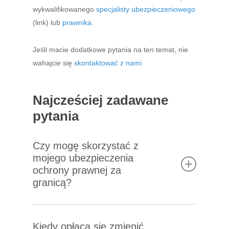
wykwalifikowanego
specjalisty ubezpieczeniowego
(link) lub
prawnika.
Jeśli macie dodatkowe pytania na ten temat, nie
wahajcie się
skontaktować z nami
Najcześciej zadawane
pytania
Czy mogę skorzystać z
mojego ubezpieczenia
ochrony prawnej za
granicą?
Zazwyczaj tak, jednak zakres ochrony
ubezpieczeniowej zależy od postanowień Twojej
Kiedy opłaca się zmienić