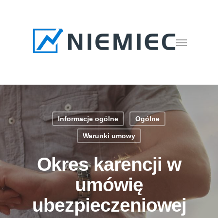
Skip
to
main
Menu
content
Informacje ogólne
Ogólne
Warunki umowy
Okres karencji w
umówię
ubezpieczeniowej