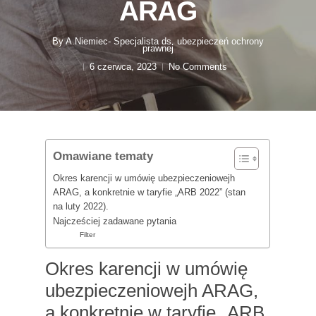
ARAG
By
A.Niemiec- Specjalista ds. ubezpieczeń ochrony
prawnej
6 czerwca, 2023
No Comments
Omawiane tematy
Okres karencji w umówię ubezpieczeniowejh
ARAG, a konkretnie w taryfie „ARB 2022” (stan
na luty 2022).
Najcześciej zadawane pytania
Filter
Okres karencji w umówię
ubezpieczeniowejh ARAG,
a konkretnie w taryfie „ARB