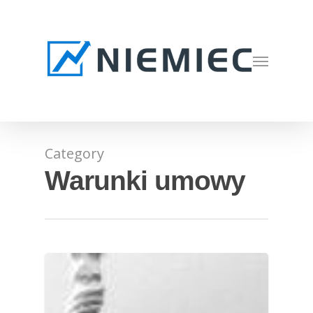
Skip
to
main
Menu
content
Category
Warunki umowy