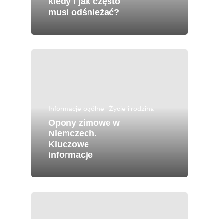
kiedy i jak często
musi odśnieżać?
Informacje ogólne
Życie i rodzina
Opony zimowe w
Niemczech.
Kluczowe
informacje