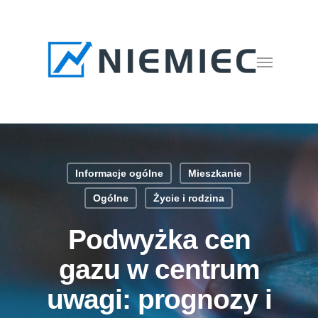
Skip
to
main
Menu
content
Informacje ogólne
Mieszkanie
Ogólne
Życie i rodzina
Podwyżka cen
gazu w centrum
uwagi: prognozy i