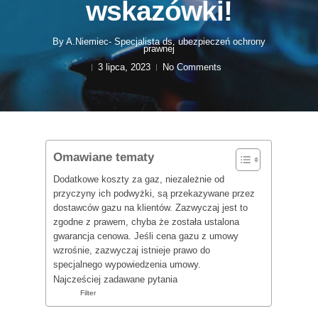
wskazówki!
By
A.Niemiec- Specjalista ds. ubezpieczeń ochrony
prawnej
3 lipca, 2023
No Comments
Omawiane tematy
Dodatkowe koszty za gaz, niezależnie od
przyczyny ich podwyżki, są przekazywane przez
dostawców gazu na klientów. Zazwyczaj jest to
zgodne z prawem, chyba że została ustalona
gwarancja cenowa. Jeśli cena gazu z umowy
wzrośnie, zazwyczaj istnieje prawo do
specjalnego wypowiedzenia umowy.
Najcześciej zadawane pytania
Filter