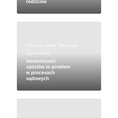
rodziców
Informacje ogólne
Mieszkanie
Życie i rodzina
Stronniczość
sędziów to problem
w procesach
sądowych